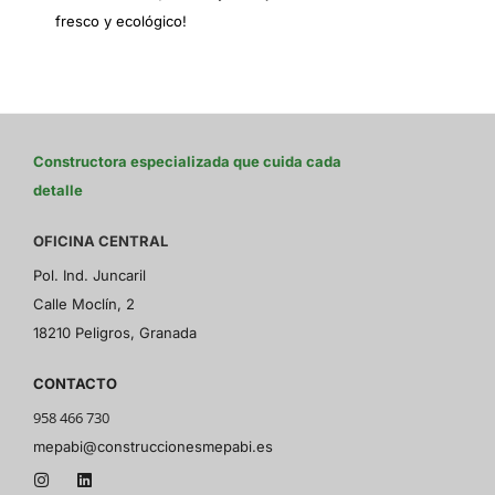
fresco y ecológico!
Constructora especializada que cuida cada
detalle
OFICINA CENTRAL
Pol. Ind. Juncaril
Calle Moclín, 2
18210 Peligros, Granada
CONTACTO
958 466 730
mepabi@construccionesmepabi.es