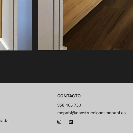
CONTACTO
958 466 730
mepabi@construccionesmepabi.es
anada